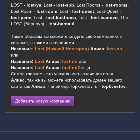
LOST -
lost-ys
, Lost -
lost-spb
, Lost Rooms -
lost-rooms
,
Lost Room -
lost-room
, Lost -
lost-quest
, Lost-Quest -
lost-perm
, Lost -
lost-kostroma
, Lost -
lost-ivanovo
, The
LOST (Барнаул) -
lost-barnaul
Таким образом вы сможете создать свою компанию в
системе, c такими значениями
Название:
Lost (Нижний Новгород)
Алиас:
lost-nn
или
Название:
Lost
Алиас:
lost-nn
или
Название:
Lost
Алиас:
lost-nn2
и т.д.
Cамое главное - это уникальность значения поля
Алиас
, так же вы можете использовать домен вашего
сайта как
Алиас
. Например: topkvestov.ru -
topkvestov
.
Добавить новую компанию