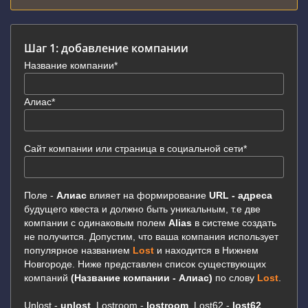
Шаг 1: добавление компании
Название компании*
Алиас*
Сайт компании или страница в социальной сети*
Поле -
Алиас
влияет на формирование
URL - адреса
будущего квеста и должно быть уникальным, т.е две
компании с одинаковым полем
Alias
в системе создать
не получится. Допустим, что ваша компания использует
популярное названием
Lost
и находится в Нижнем
Новгороде. Ниже представлен список существующих
компаний
(Название компании - Алиас)
по слову
Lost
.
Unlost -
unlost
, Lostroom -
lostroom
, Lost62 -
lost62
,