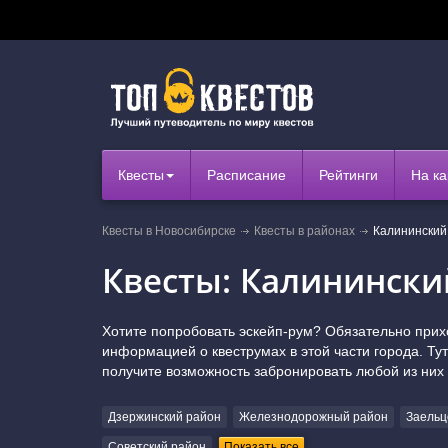
Квесты
Расписание
Рейтинги
На ка
Квесты в Новосибирске
Квесты в районах
Калининский
Квесты: Калинински
Хотите попробовать эскейп-рум? Обязательно прих
информацией о квеструмах в этой части города. Ту
получите возможность забронировать любой из них
Дзержинский район
Железнодорожный район
Заельц
Советский район
Показать все