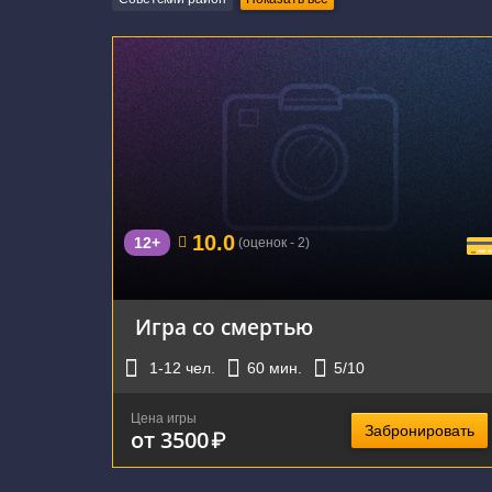
г. Новосибирск, Народная улица, 8/1
10.0
12+
(оценок - 2)
Игра со смертью
1-12
чел.
60
мин.
5
/10
Цена игры
Забронировать
от 3500
₽