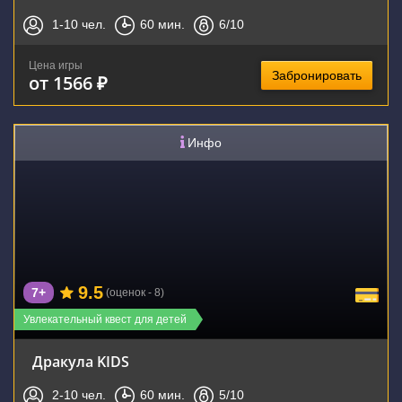
1-10
чел.
60
мин.
6
/10
Цена игры
Забронировать
от 1566 ₽
Инфо
9.5
7+
(оценок - 8)
Увлекательный квест для детей
Дракула KIDS
2-10
чел.
60
мин.
5
/10