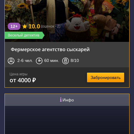
10.0
12+
(оценок - 2)
Веселый детектив
Фермерское агентство сыскарей
2-6
чел.
60
мин.
8
/10
Цена игры
Забронировать
от 4000 ₽
Инфо