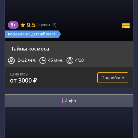
9.5
5+
(оценок - 2)
Космический детский квест
Тайны космоса
2-12
чел.
45
мин.
4
/10
Цена игры
Подробнее
от 3000 ₽
Инфо