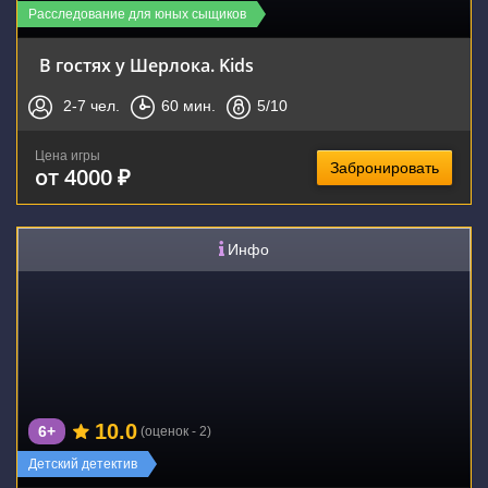
Расследование для юных сыщиков
В гостях у Шерлока. Kids
2-7
чел.
60
мин.
5
/10
Цена игры
Забронировать
от 4000 ₽
Инфо
10.0
6+
(оценок - 2)
Детский детектив