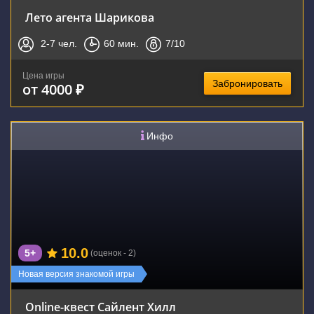
Лето агента Шарикова
2-7
чел.
60
мин.
7
/10
Цена игры
Забронировать
от 4000 ₽
Инфо
10.0
5+
(оценок - 2)
Новая версия знакомой игры
Online-квест Сайлент Хилл