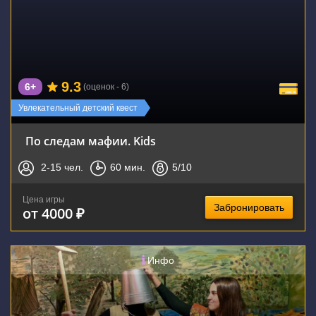
9.3
6+
(оценок - 6)
Увлекательный детский квест
По следам мафии. Kids
2-15
чел.
60
мин.
5
/10
Цена игры
Забронировать
от 4000 ₽
Инфо