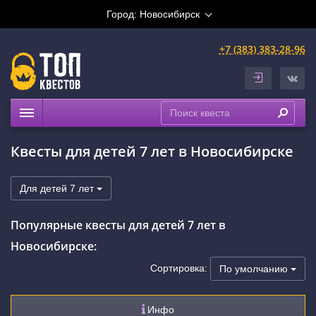
Город:
Новосибирск
+7 (383) 383-28-96
Квесты
Квесты для детей 7 лет в Новосибирске
Расписание
Рейтинги
Для детей 7 лет
На карте
Популярные квесты для детей 7 лет в
Сертификаты
Новосибирске:
Сортировка:
По умолчанию
Инфо