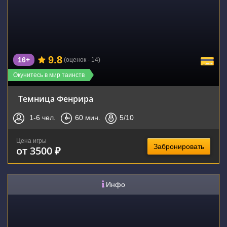
9.8
16+
(оценок - 14)
Окунитесь в мир таинств
Темница Фенрира
1-6
чел.
60
мин.
5
/10
Цена игры
Забронировать
от 3500 ₽
Инфо