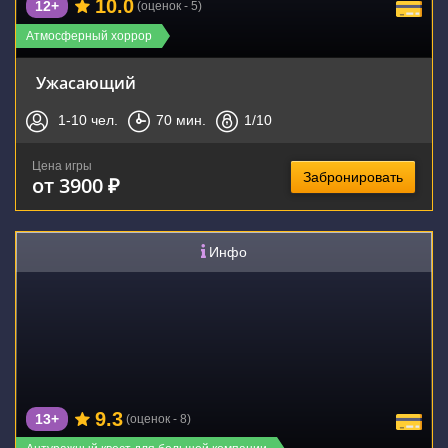
10.0
12+
(оценок - 5)
Атмосферный хоррор
Ужасающий
1-10
чел.
70
мин.
1
/10
Цена игры
Забронировать
от 3900 ₽
Инфо
9.3
13+
(оценок - 8)