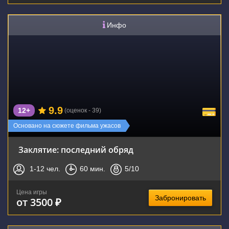
Инфо
9.9
12+
(оценок - 39)
Основано на сюжете фильма ужасов
Заклятие: последний обряд
1-12
чел.
60
мин.
5
/10
Цена игры
Забронировать
от 3500 ₽