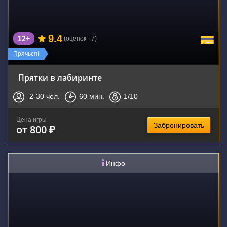
9.4
12+
(оценок - 7)
Прячься!
Прятки в лабиринте
2-30
чел.
60
мин.
1
/10
Цена игры
Забронировать
от 800 ₽
Инфо