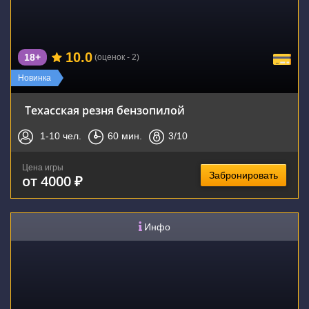
10.0
18+
(оценок - 2)
Новинка
Техасская резня бензопилой
1-10
чел.
60
мин.
3
/10
Цена игры
Забронировать
от 4000 ₽
Инфо