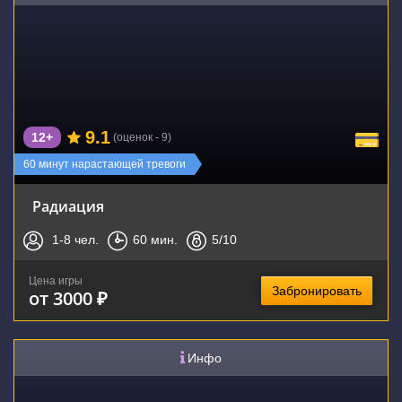
9.1
12+
(оценок - 9)
60 минут нарастающей тревоги
Радиация
1-8
чел.
60
мин.
5
/10
Цена игры
Забронировать
от 3000 ₽
Инфо