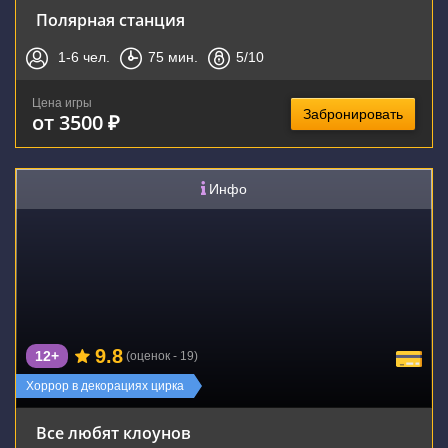
Полярная станция
1-6
чел.
75
мин.
5
/10
Цена игры
Забронировать
от 3500 ₽
Инфо
9.8
12+
(оценок - 19)
Хоррор в декорациях цирка
Все любят клоунов