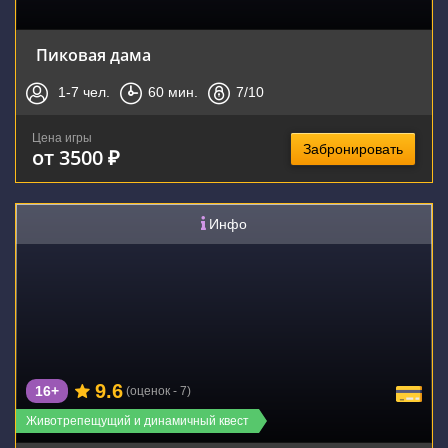
Пиковая дама
1-7
чел.
60
мин.
7
/10
Цена игры
Забронировать
от 3500 ₽
Инфо
9.6
16+
(оценок - 7)
Животрепещущий и динамичный квест