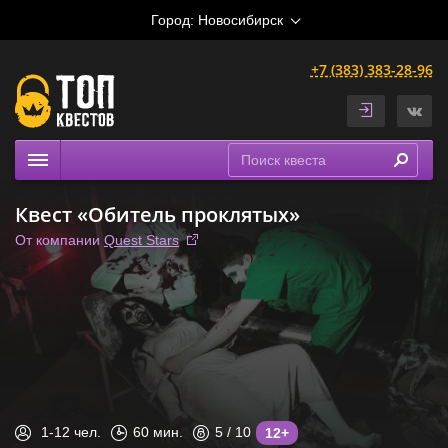
Город:
Новосибирск
+7 (383) 383-28-96
Квесты
Квест «Обитель проклятых»
Расписание
От компании
Quest Stars
Рейтинги
На карте
Сертификаты
1-12
чел.
60
мин.
5
/ 10
12+