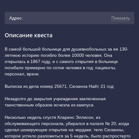
Адрес:
Показать
г. Новосибирск, улица Достоевского, 9 (дверь слева от
Описание квеста
первого подъезда)
(показать на карте)
В самой большой больнице для душевнобольных за ее 130-
летнюю историю погибло более 10000 человек. Она
+7 (383) 383-28-96
открылась в 1867 году, и с самого открытия в больнице
погибало примерно по сотне человек в год: пациенты,
Гагаринская
персонал, врачи.
Выписка из дела номер 25671, Сюзанна Найт, 21 год:
Незадолго до закрытия учреждения заключенная
таинственным образом исчезла из кампуса.
Несколько недель спустя Кларенс Эллисон, из
обслуживающего персонала, убирался в палате № 20, когда
сделал шокирующее открытие на чердаке: тело Сюзанны,
которое успело разложиться за 5 недель, было распростерто