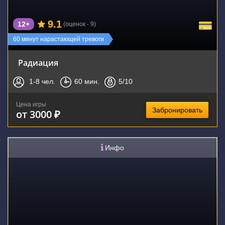
9.1
12+
(оценок - 9)
60 минут нарастающей тревоги
Радиация
1-8
чел.
60
мин.
5
/10
Цена игры
Забронировать
от 3000 ₽
Инфо