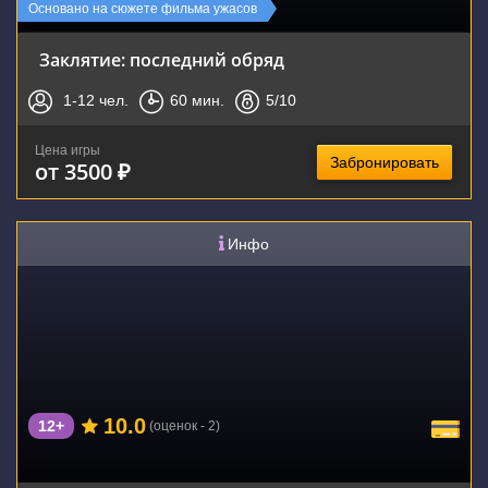
Основано на сюжете фильма ужасов
Заклятие: последний обряд
1-12
чел.
60
мин.
5
/10
Цена игры
Забронировать
от 3500 ₽
Инфо
10.0
12+
(оценок - 2)