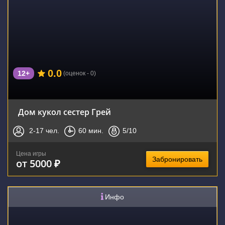
0.0
12+
(оценок - 0)
Дом кукол сестер Грей
2-17
чел.
60
мин.
5
/10
Цена игры
Забронировать
от 5000 ₽
Инфо