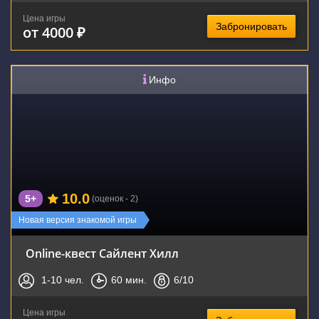
Цена игры
Забронировать
от 4000 ₽
Инфо
10.0
5+
(оценок - 2)
Новая версия знакомой игры
Online-квест Сайлент Хилл
1-10
чел.
60
мин.
6
/10
Цена игры