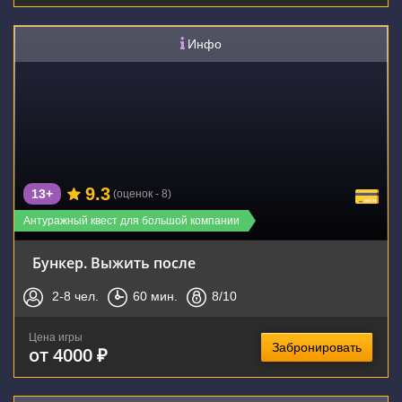
Инфо
9.3
13+
(оценок - 8)
Антуражный квест для большой компании
Бункер. Выжить после
2-8
чел.
60
мин.
8
/10
Цена игры
Забронировать
от 4000 ₽