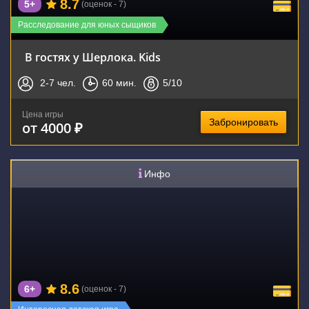
8.7
5+
(оценок - 7)
Расследование для юных сыщиков
В гостях у Шерлока. Kids
2-7
чел.
60
мин.
5
/10
Цена игры
Забронировать
от 4000 ₽
Инфо
8.6
6+
(оценок - 7)