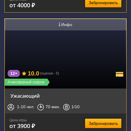
Забронировать
от 4000 ₽
Инфо
10.0
12+
(оценок - 5)
Атмосферный хоррор
Ужасающий
1-10
чел.
70
мин.
1
/10
Цена игры
Забронировать
от 3900 ₽