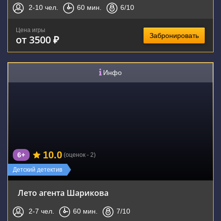
2-10
чел.
60
мин.
6
/10
Цена игры
Забронировать
от 3500 ₽
Инфо
10.0
6+
(оценок - 2)
Детский детектив
Лето агента Шарикова
2-7
чел.
60
мин.
7
/10