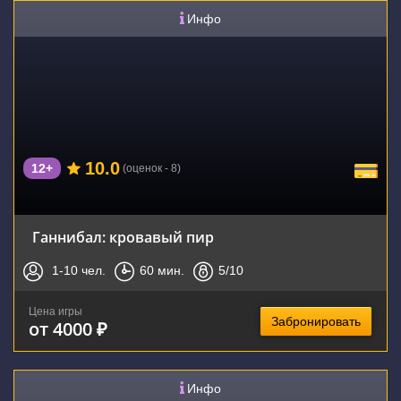
Инфо
10.0
12+
(оценок - 8)
Ганнибал: кровавый пир
1-10
чел.
60
мин.
5
/10
Цена игры
Забронировать
от 4000 ₽
Инфо