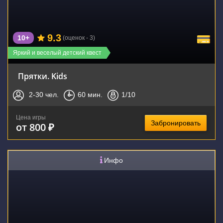
9.3
10+
(оценок - 3)
Яркий и веселый детский квест
Прятки. Kids
2-30
чел.
60
мин.
1
/10
Цена игры
Забронировать
от 800 ₽
Инфо