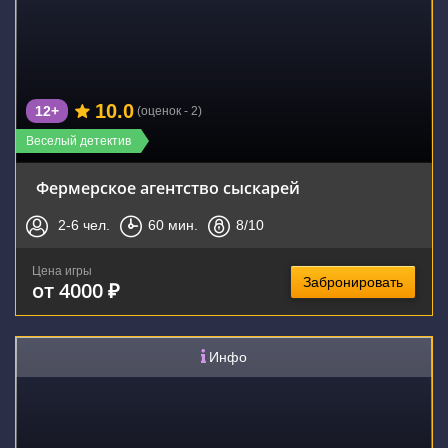
10.0
12+
(оценок - 2)
Веселый детектив
Фермерское агентство сыскарей
2-6
чел.
60
мин.
8
/10
Цена игры
Забронировать
от 4000 ₽
Инфо