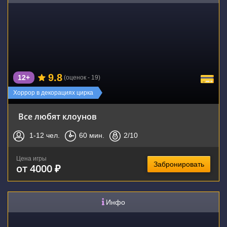
9.8
12+
(оценок - 19)
Хоррор в декорациях цирка
Все любят клоунов
1-12
чел.
60
мин.
2
/10
Цена игры
Забронировать
от 4000 ₽
Инфо