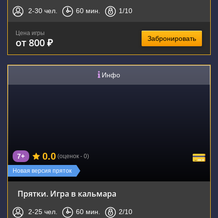
2-30
чел.
60
мин.
1
/10
Цена игры
Забронировать
от 800 ₽
Инфо
0.0
7+
(оценок - 0)
Новая версия пряток
Прятки. Игра в кальмара
2-25
чел.
60
мин.
2
/10