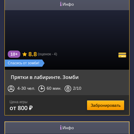
Инфо
8.8
10+
(оценок - 4)
Спасись от зомби!
Прятки в лабиринте. Зомби
4-30
чел.
60
мин.
2
/10
Цена игры
Забронировать
от 800 ₽
Инфо