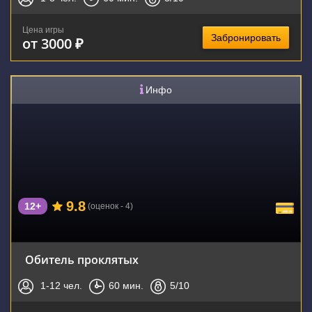
Цена игры
Забронировать
от 3000 ₽
Инфо
9.8
12+
(оценок - 4)
Обитель проклятых
1-12
чел.
60
мин.
5
/10