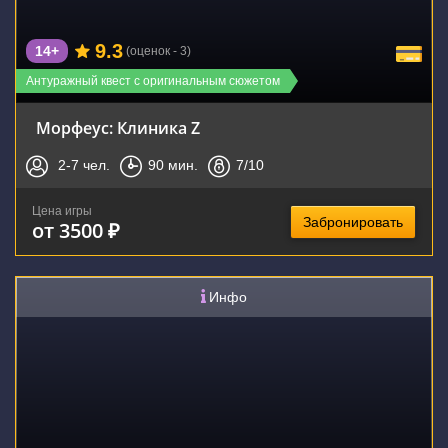
9.3
14+
(оценок - 3)
Антуражный квест с оригинальным сюжетом
Морфеус: Клиника Z
2-7
чел.
90
мин.
7
/10
Цена игры
Забронировать
от 3500 ₽
Инфо