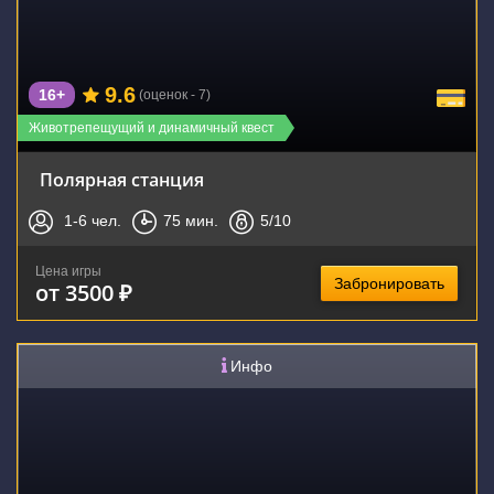
9.6
16+
(оценок - 7)
Животрепещущий и динамичный квест
Полярная станция
1-6
чел.
75
мин.
5
/10
Цена игры
Забронировать
от 3500 ₽
Инфо