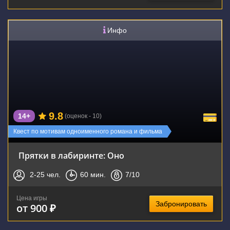
Инфо
9.8
14+
(оценок - 10)
Квест по мотивам одноименного романа и фильма
Прятки в лабиринте: Оно
2-25
чел.
60
мин.
7
/10
Цена игры
Забронировать
от 900 ₽