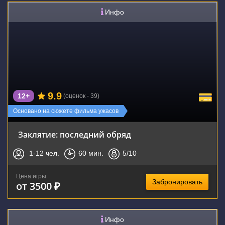
Инфо
9.9
12+
(оценок - 39)
Основано на сюжете фильма ужасов
Заклятие: последний обряд
1-12
чел.
60
мин.
5
/10
Цена игры
Забронировать
от 3500 ₽
Инфо