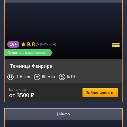
9.8
16+
(оценок - 14)
Окунитесь в мир таинств
Темница Фенрира
1-6
чел.
60
мин.
5
/10
Цена игры
Забронировать
от 3500 ₽
Инфо