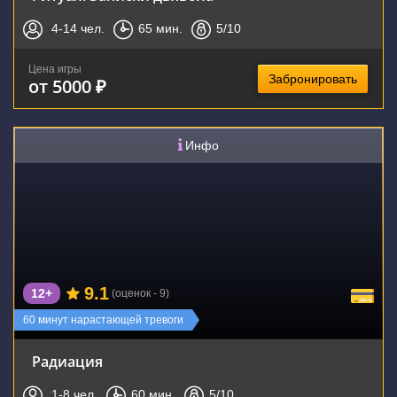
4-14
чел.
65
мин.
5
/10
Цена игры
Забронировать
от 5000 ₽
Инфо
9.1
12+
(оценок - 9)
60 минут нарастающей тревоги
Радиация
1-8
чел.
60
мин.
5
/10