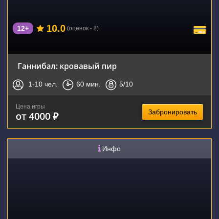
10.0
12+
(оценок - 8)
Ганнибал: кровавый пир
1-10
чел.
60
мин.
5
/10
Цена игры
Забронировать
от 4000 ₽
Инфо