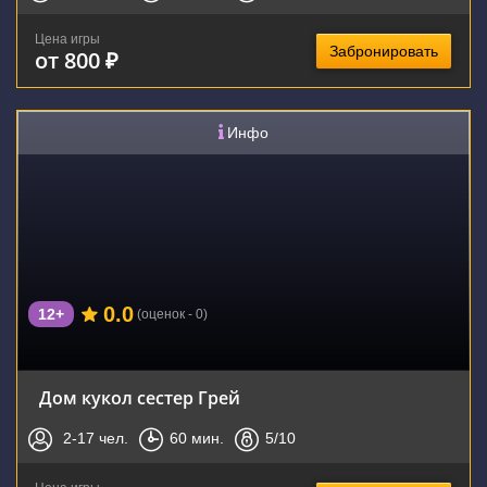
Цена игры
Забронировать
от 800 ₽
Инфо
0.0
12+
(оценок - 0)
Дом кукол сестер Грей
2-17
чел.
60
мин.
5
/10