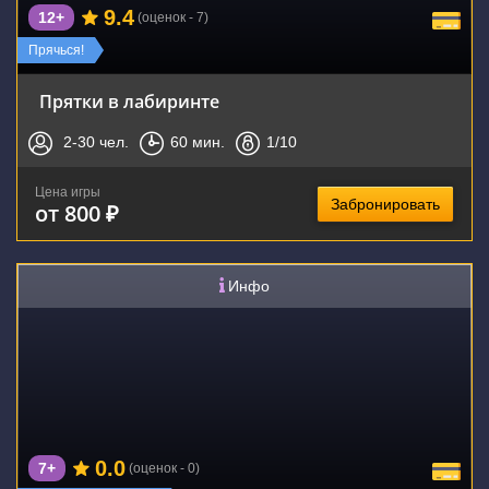
9.4
12+
(оценок - 7)
Прячься!
Прятки в лабиринте
2-30
чел.
60
мин.
1
/10
Цена игры
Забронировать
от 800 ₽
Инфо
0.0
7+
(оценок - 0)