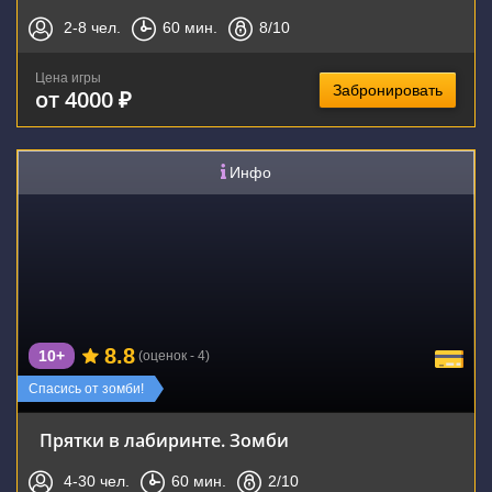
2-8
чел.
60
мин.
8
/10
Цена игры
Забронировать
от 4000 ₽
Инфо
8.8
10+
(оценок - 4)
Спасись от зомби!
Прятки в лабиринте. Зомби
4-30
чел.
60
мин.
2
/10