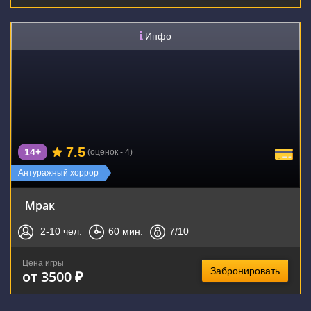
Инфо
7.5
14+
(оценок - 4)
Антуражный хоррор
Мрак
2-10
чел.
60
мин.
7
/10
Цена игры
Забронировать
от 3500 ₽