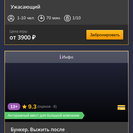
Ужасающий
1-10
чел.
70
мин.
1
/10
Цена игры
Забронировать
от 3900 ₽
Инфо
9.3
13+
(оценок - 8)
Антуражный квест для большой компании
Бункер. Выжить после