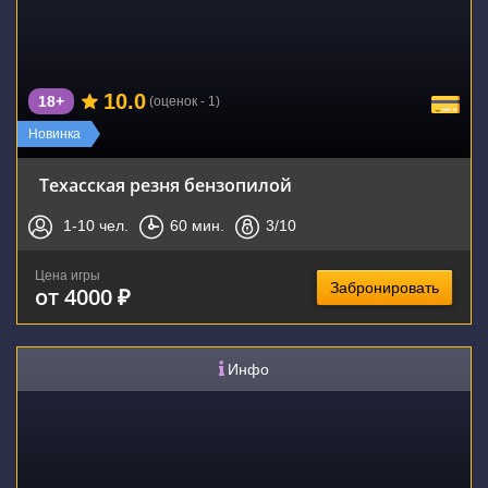
10.0
18+
(оценок - 1)
Новинка
Техасская резня бензопилой
1-10
чел.
60
мин.
3
/10
Цена игры
Забронировать
от 4000 ₽
Инфо