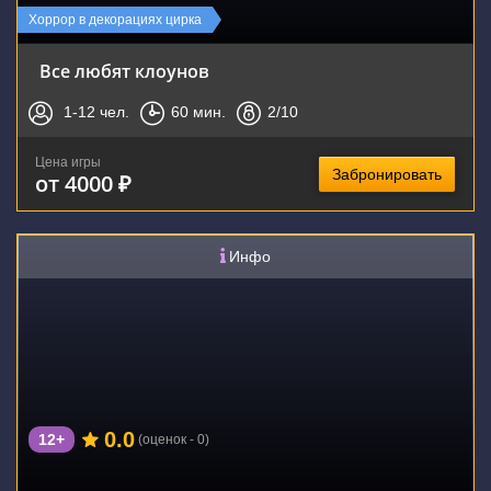
Хоррор в декорациях цирка
Все любят клоунов
1-12
чел.
60
мин.
2
/10
Цена игры
Забронировать
от 4000 ₽
Инфо
0.0
12+
(оценок - 0)