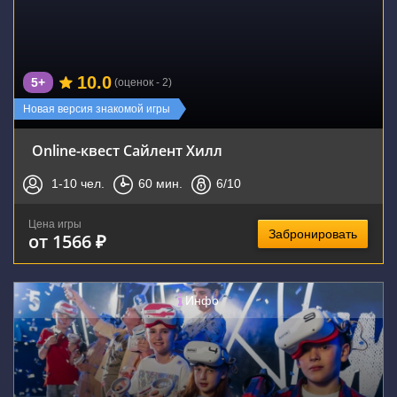
10.0
5+
(оценок - 2)
Новая версия знакомой игры
Online-квест Сайлент Хилл
1-10
чел.
60
мин.
6
/10
Цена игры
Забронировать
от 1566 ₽
Инфо