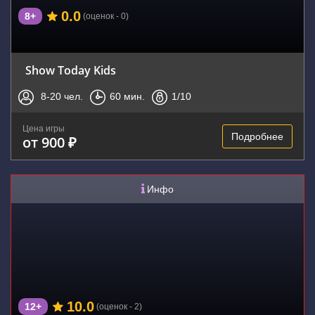
0.0
8+
(оценок - 0)
Show Today Kids
8-20
чел.
60
мин.
1
/10
Цена игры
Подробнее
от 900 ₽
Инфо
10.0
12+
(оценок - 2)