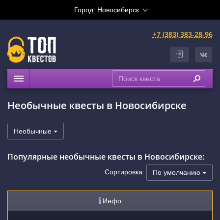
Город:
Новосибирск
+7 (383) 383-28-96
Квесты
Необычные квесты в Новосибирске
Расписание
Рейтинги
Необычные
На карте
Популярные необычные квесты в Новосибирске:
Сертификаты
Сортировка:
По умолчанию
Инфо