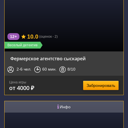
10.0
12+
(оценок - 2)
Веселый детектив
Фермерское агентство сыскарей
2-6
чел.
60
мин.
8
/10
Цена игры
Забронировать
от 4000 ₽
Инфо