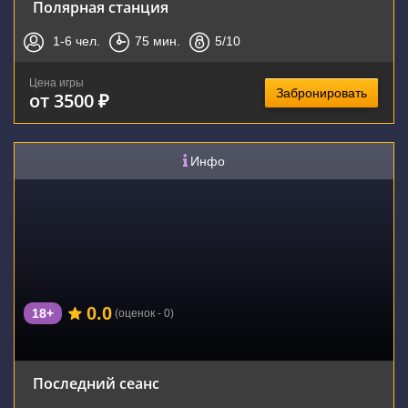
Полярная станция
1-6
чел.
75
мин.
5
/10
Цена игры
Забронировать
от 3500 ₽
Инфо
0.0
18+
(оценок - 0)
Последний сеанс