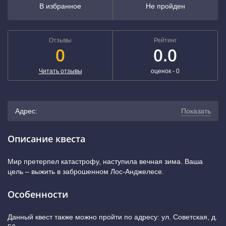
В избранное
Не пройден
Отзывы
Рейтинг
0
0.0
Читать отзывы
оценок -
0
Адрес:
Показать
г. Новосибирск, Красный проспект, 161к2 (лофт-парк
Описание квеста
«Подземка»)
(показать на карте)
Мир претерпел катастрофу, наступила вечная зима. Ваша
цель – выжить в заброшенном Лос-Анджелесе.
+7 (383) 383-28-96
Особенности
Данный квест также можно пройти по адресу: ул. Советская, д.