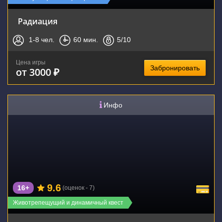
Радиация
1-8
чел.
60
мин.
5
/10
Цена игры
Забронировать
от 3000 ₽
Инфо
9.6
16+
(оценок - 7)
Животрепещущий и динамичный квест