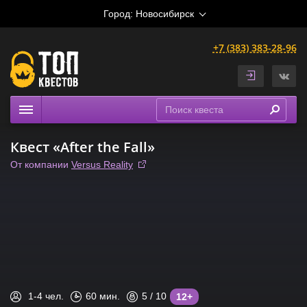
Город:
Новосибирск
+7 (383) 383-28-96
Квесты
Квест «After the Fall»
Расписание
От компании
Versus Reality
Рейтинги
На карте
Сертификаты
1-4
чел.
60
мин.
5
/ 10
12+