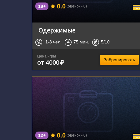
0.0
18+
(оценок - 0)
Одержимые
1-8
чел.
75
мин.
5
/10
Цена игры
Забронировать
от 4000
₽
г. Новосибирск, улица Римского-Корсакова,
5/1
0.0
12+
(оценок - 0)