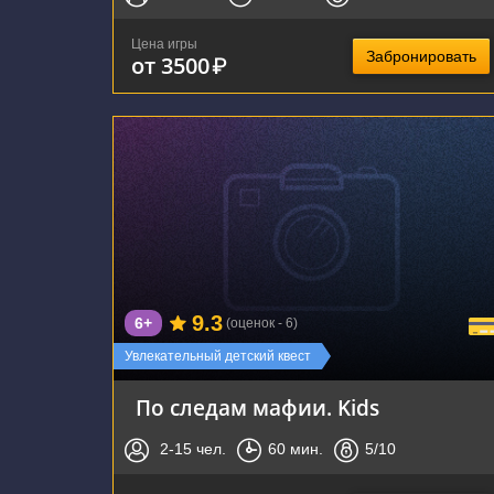
Цена игры
Забронировать
от 3500
₽
г. Новосибирск, улица Галущака, 15
9.3
6+
(оценок - 6)
Увлекательный детский квест
По следам мафии. Kids
2-15
чел.
60
мин.
5
/10