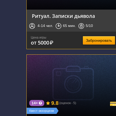
Ритуал. Записки дьявола
4-14
чел.
65
мин.
5
/10
Цена игры
Забронировать
от 5000
₽
г. Новосибирск, Народная улица, 8/1
9.8
14+
(оценок - 5)
Квест-экзорцизм