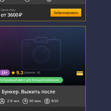
Цена игры
Забронировать
от 3600
₽
г. Новосибирск, улица Галущака, 15
9.3
13+
(оценок - 8)
Антуражный квест для большой компании
Бункер. Выжить после
2-8
чел.
60
мин.
8
/10