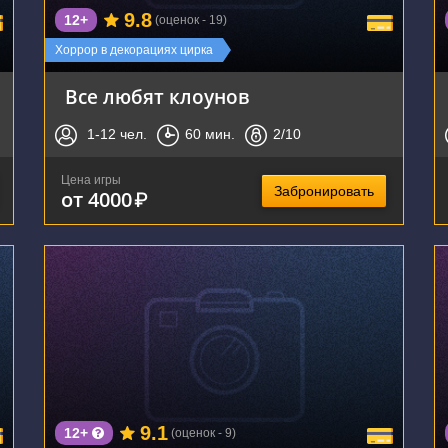
9.8
12+
(оценок - 19)
Хоррор в декорациях цирка
Все любят клоунов
1-12
чел.
60
мин.
2
/10
Цена игры
Забронировать
от 4000
₽
г. Новосибирск, ул. Кирова, 46
9.1
12+
(оценок - 9)