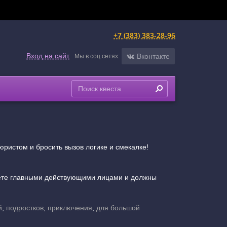
+7 (383) 383-28-96
Вход на сайт
Вконтакте
Мы в соц сетях:
ристом и бросить вызов логике и смекалке!
анете главными действующими лицами и должны
й
,
подростков
,
приключения
,
для большой