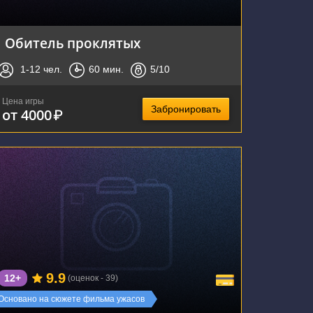
Обитель проклятых
1-12
чел.
60
мин.
5
/10
Цена игры
Забронировать
от 4000
₽
г. Новосибирск, ул. Кузьмы Минина 9/2
9.9
12+
(оценок - 39)
Основано на сюжете фильма ужасов