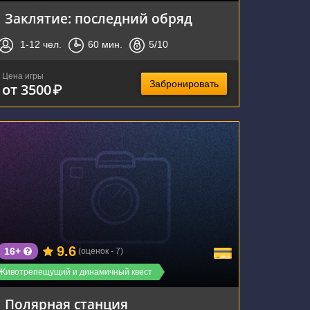
Заклятие: последний обряд
1-12
чел.
60
мин.
5
/10
Цена игры
Забронировать
от 3500
₽
г. Новосибирск, улица Кирова, 46
9.6
16+
(оценок - 7)
Животрепещущий и динамичный квест
Полярная станция