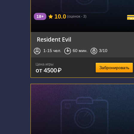
10.0
18+
(оценок - 3)
Resident Evil
1-15
чел.
60
мин.
3
/10
Цена игры
Забронировать
от 4500
₽
г. Новосибирск, улица Восход, 18