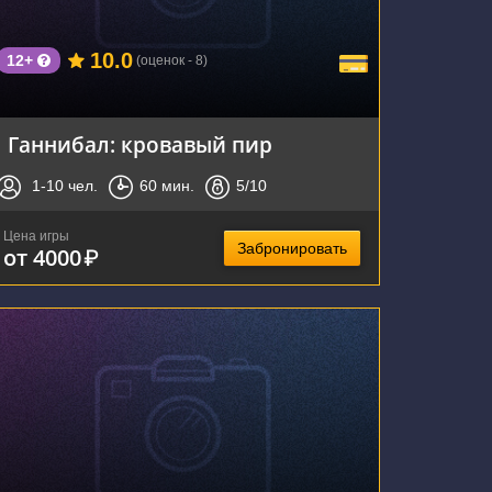
10.0
12+
(оценок - 8)
Ганнибал: кровавый пир
1-10
чел.
60
мин.
5
/10
Цена игры
Забронировать
от 4000
₽
г. Новосибирск, улица Котовского, 17