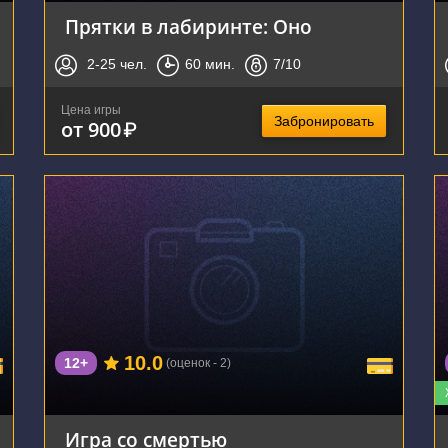
Прятки в лабиринте: Оно
2-25
чел.
60
мин.
7
/10
Цена игры
Забронировать
от 900
₽
г. Новосибирск, Народная улица, 8/1
10.0
12+
(оценок - 2)
Игра со смертью