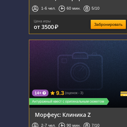
1-6
чел.
60
мин.
5
/10
Цена игры
Забронировать
от 3500
₽
г. Новосибирск, Красный проспект, 100
9.3
14+
(оценок - 3)
Антуражный квест с оригинальным сюжетом
Морфеус: Клиника Z
2-7
чел.
90
мин.
7
/10