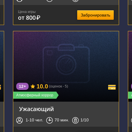
Цена игры
Забронировать
от 800
₽
г. Новосибирск, улица Дуси Ковальчук, 270
10.0
12+
(оценок - 5)
Атмосферный хоррор
Ужасающий
1-10
чел.
70
мин.
1
/10