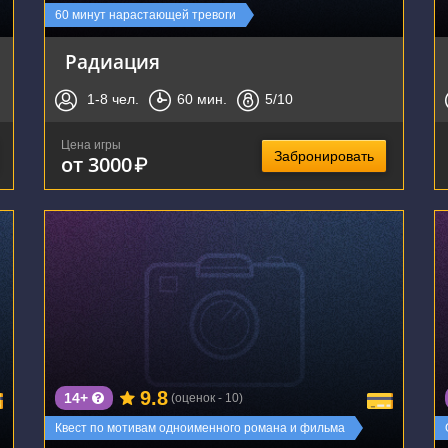
60 минут нарастающей тревоги
Радиация
1-8
чел.
60
мин.
5
/10
Цена игры
Забронировать
от 3000
₽
г. Новосибирск, Красный проспект, 100
9.8
14+
(оценок - 10)
Квест по мотивам одноименного романа и фильма