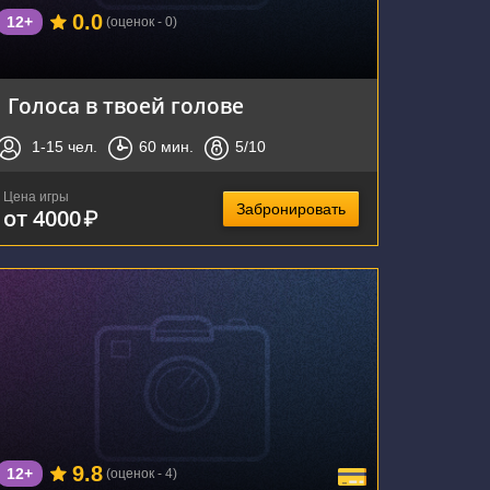
0.0
12+
(оценок - 0)
Голоса в твоей голове
1-15
чел.
60
мин.
5
/10
Цена игры
Забронировать
от 4000
₽
г. Новосибирск, улица Достоевского, 9
9.8
12+
(оценок - 4)