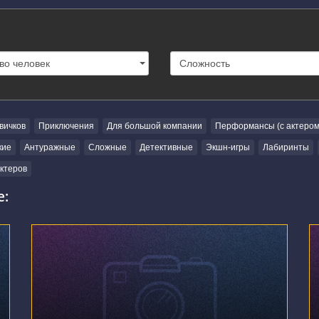
вичков
Приключения
Для большой компании
Перформансы (с актером
кие
Антуражные
Сложные
Детективные
Экшн-игры
Лабиринты
актеров
е:
г. Новосибирск, улица Фрунзе, 19