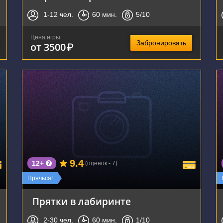
1-12
чел.
60
мин.
5
/10
Цена игры
Забронировать
от 3500
₽
г. Новосибирск, Красный проспект, 100
9.4
12+
(оценок - 7)
Прячься!
Прятки в лабиринте
2-30
чел.
60
мин.
1
/10