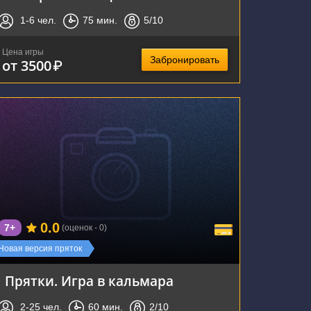
1-6
чел.
75
мин.
5
/10
Цена игры
Забронировать
от 3500
₽
г. Новосибирск, Красный проспект, 100
0.0
7+
(оценок - 0)
Новая версия пряток
Прятки. Игра в кальмара
2-25
чел.
60
мин.
2
/10