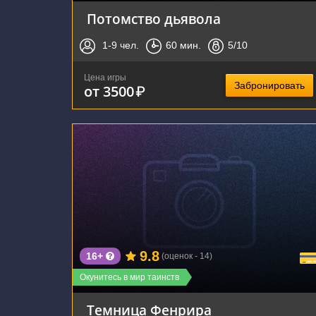
Потомство дьявола
1-9
чел.
60
мин.
5
/10
Цена игры
Забронировать
от 3500
₽
г. Новосибирск, Каменская улица, 56/1
9.8
16+
(оценок - 14)
Окунитесь в мир таинств
Темница Фенрира