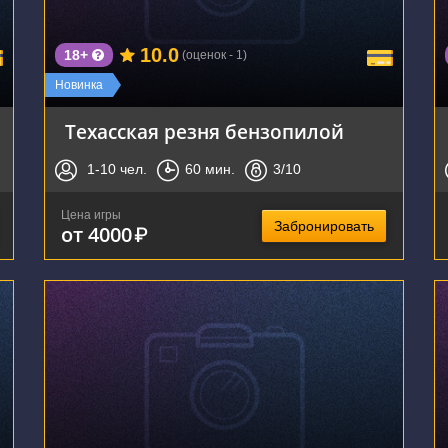
10.0
18+
(оценок - 1)
Новинка
Техасская резня бензопилой
1-10
чел.
60
мин.
3
/10
Цена игры
Забронировать
от 4000
₽
г. Новосибирск, улица Челюскинцев, 36/1