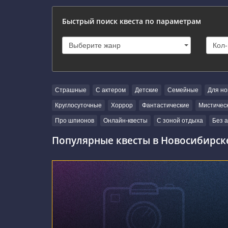
Быстрый поиск квеста по параметрам
Страшные
С актером
Детские
Семейные
Для но
Круглосуточные
Хоррор
Фантастические
Мистичес
Про шпионов
Онлайн-квесты
С зоной отдыха
Без 
Популярные квесты в Новосибирск
г. Новосибирск, улица Челюскинцев, 36/1