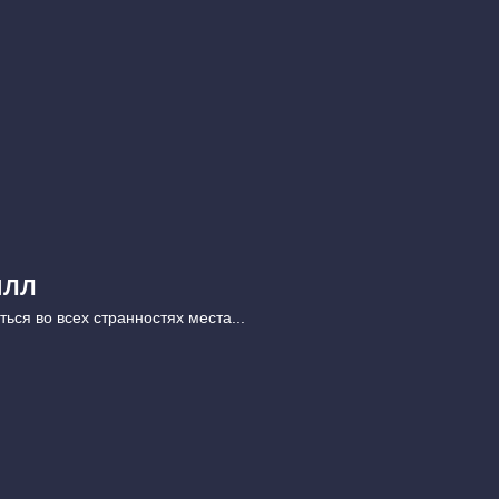
илл
ься во всех странностях места...