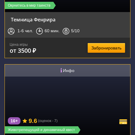
Окунитесь в мир таинств
Темница Фенрира
1-6
чел.
60
мин.
5
/10
Цена игры
Забронировать
от 3500 ₽
Инфо
9.6
16+
(оценок - 7)
Животрепещущий и динамичный квест