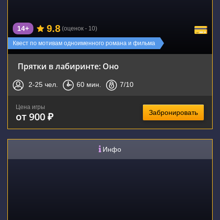
9.8
14+
(оценок - 10)
Квест по мотивам одноименного романа и фильма
Прятки в лабиринте: Оно
2-25
чел.
60
мин.
7
/10
Цена игры
Забронировать
от 900 ₽
Инфо