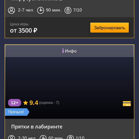
2-7
чел.
90
мин.
7
/10
Цена игры
Забронировать
от 3500 ₽
Инфо
9.4
12+
(оценок - 7)
Прячься!
Прятки в лабиринте
2-30
чел.
60
мин.
1
/10