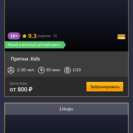
9.3
10+
(оценок - 3)
Яркий и веселый детский квест
Прятки. Kids
2-30
чел.
60
мин.
1
/10
Цена игры
Забронировать
от 800 ₽
Инфо