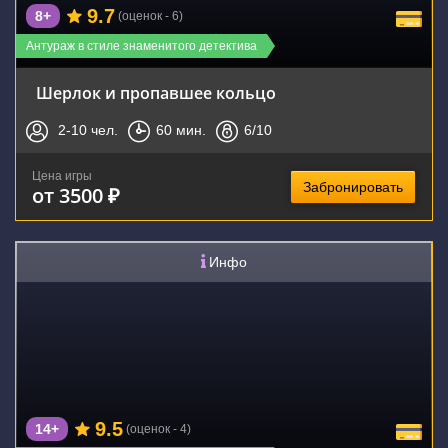
9.7
8+
(оценок - 6)
Антураж в стиле знаменитого детектива
Шерлок и пропавшее кольцо
2-10
чел.
60
мин.
6
/10
Цена игры
Забронировать
от 3500 ₽
Инфо
9.5
14+
(оценок - 4)